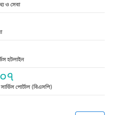
্য ও সেবা
া
্ভিস হটলাইন
০৭
ার্ভিস পোর্টাল (বিএসপি)
্ট হেল্পলাইন