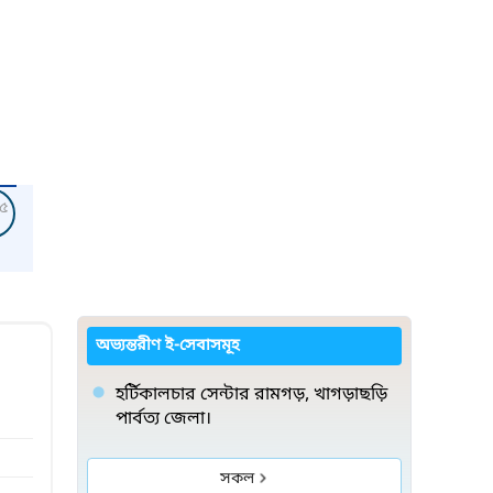
৫
অভ্যন্তরীণ ই-সেবাসমূহ
হর্টিকালচার সেন্টার রামগড়, খাগড়াছড়ি
পার্বত্য জেলা।
সকল