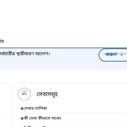
নার
কর্মচারীর স্থায়ীকরণ আদেশ।
৩০-০৪-২০২
সকল
সেবাসমূহ
সেবার তালিকা
কী সেবা কীভাবে পাবেন