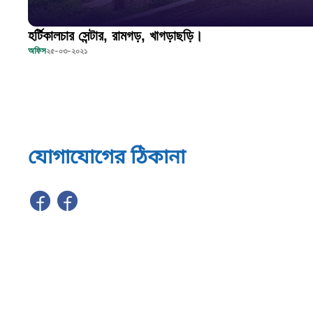
হর্টিকালচার সেন্টার, রামগড়, খাগড়াছড়ি।
অফিস
২৫-০৩-২০২১
যোগাযোগের ঠিকানা