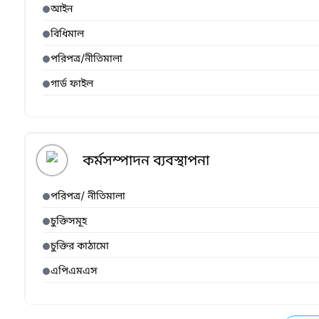
আইন
বিধিমাল
পরিপত্র/নীতিমালা
গার্ড ফাইল
কর্মসম্পাদন ব্যবস্থাপনা
পরিপত্র/ নীতিমালা
চুক্তিসমূহ
চুক্তির কাঠামো
এপিএমএস