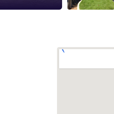
১০৯
শিশু সহায
১৬১
বাংলাদেশ ক
০১৯
মাদকদ্রব্য 
১৬১
জরুরী অভ্