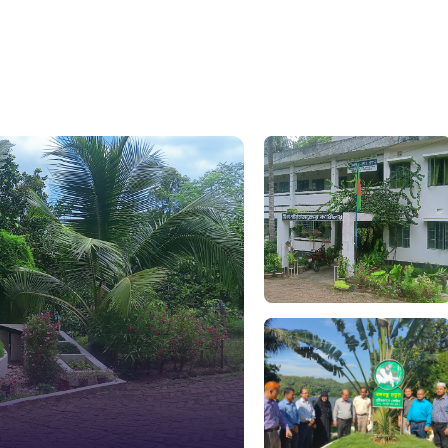
১০৯
নারী ও শিশ
১০৬
দুদক
১০২
দুর্যোগের 
১৬১
স্মার্ট ভূমি