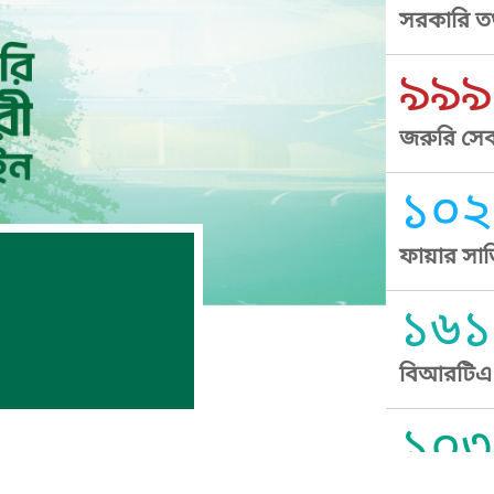
সরকারি তথ
৯৯৯
জরুরি সেব
১০২
ফায়ার সার
১৬১
বিআরটিএ স
১০৩
সুপ্রীম কোর