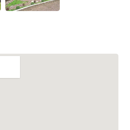
৮
়তা লাইন
০৯
র্মচারী কল্যাণ বোর্ড হটলাইন
০৮৮৮৮৮৮৮
নিয়ন্ত্রণ হটলাইন
১৩
যন্তরীণ নৌ-পরিবহন হটলাইন