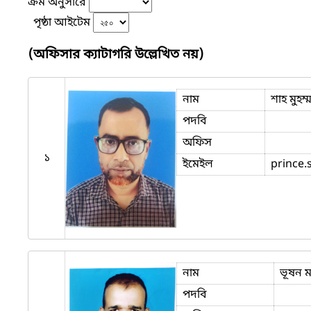
ক্রম অনুসারে
পৃষ্ঠা আইটেম
(অফিসার ক্যাটাগরি উল্লেখিত নয়)
নাম
শাহ মুহ
পদবি
অফিস
১
ইমেইল
prince
নাম
ভূষন 
পদবি