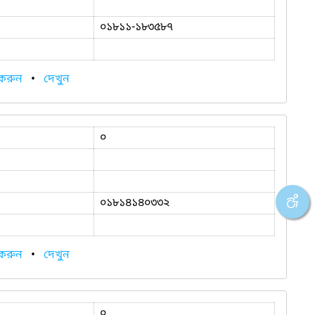
০১৮১১-১৮৩৫৮৭
 করুন
•
দেখুন
০
০১৮১৪১৪০৩৩২
 করুন
•
দেখুন
০