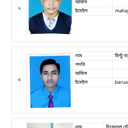
অফিস
২
ইমেইল
mahaj
নাম
মিন্টু ব
পদবি
অফিস
৩
ইমেইল
barua
নাম
চিংহলাপ্রু চ